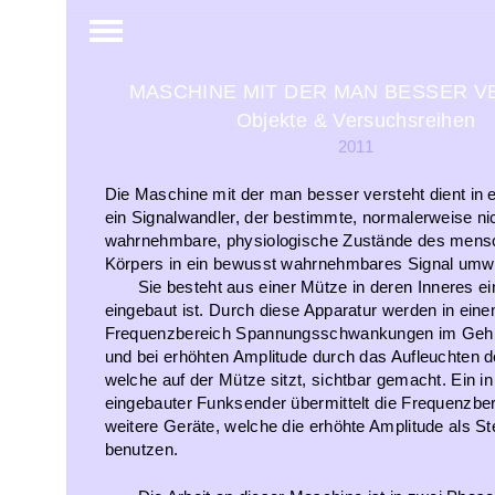
MASCHINE MIT DER MAN BESSER V
Objekte & Versuchsreihen
2011
Die Maschine mit der man besser versteht dient in er
ein Signalwandler, der bestimmte, normalerweise ni
wahrnehmbare, physiologische Zustände des mens
Körpers in ein bewusst wahrnehmbares Signal umw
Sie besteht aus einer Mütze in deren Inneres 
eingebaut ist. Durch diese Apparatur werden in ei
Frequenzbereich Spannungsschwankungen im Geh
und bei erhöhten Amplitude durch das Aufleuchten d
welche auf der Mütze sitzt, sichtbar gemacht. Ein i
eingebauter Funksender übermittelt die Frequenzbe
weitere Geräte, welche die erhöhte Amplitude als St
benutzen.