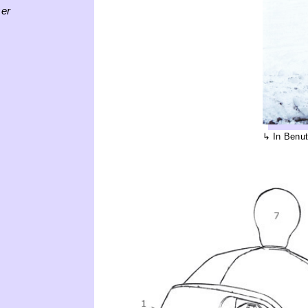
ser
In Benu